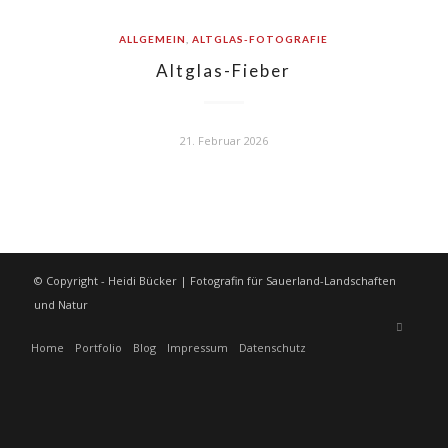
ALLGEMEIN
,
ALTGLAS-FOTOGRAFIE
Altglas-Fieber
21. Februar 2026
© Copyright - Heidi Bücker | Fotografin für Sauerland-Landschaften
und Natur
Home
Portfolio
Blog
Impressum
Datenschutz