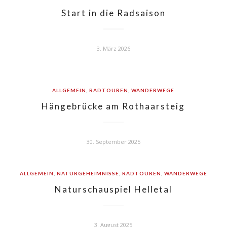
Start in die Radsaison
3. März 2026
ALLGEMEIN
,
RADTOUREN
,
WANDERWEGE
Hängebrücke am Rothaarsteig
30. September 2025
ALLGEMEIN
,
NATURGEHEIMNISSE
,
RADTOUREN
,
WANDERWEGE
Naturschauspiel Helletal
3. August 2025