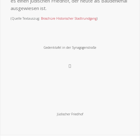
es einen jüdischen Friedhof, der heute als Baudenkmal
ausgewiesen ist.
(Quelle Textauszug:
Broschüre Historischer Stadtrundgang
)
Gedenktafel in der Synagogenstraße
Jüdischer Friedhof