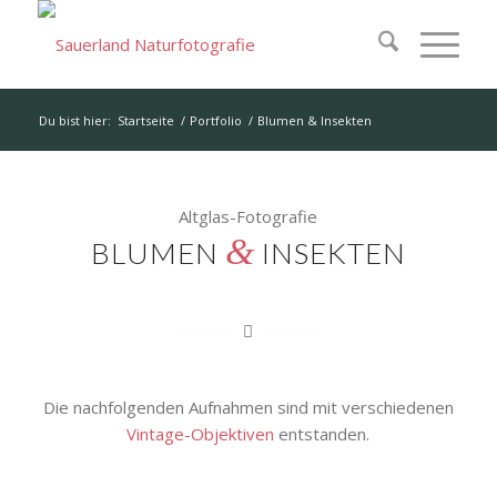
Du bist hier:
Startseite
/
Portfolio
/
Blumen & Insekten
Altglas-Fotografie
&
BLUMEN
INSEKTEN
Die nachfolgenden Aufnahmen sind mit verschiedenen
Vintage-Objektiven
entstanden.