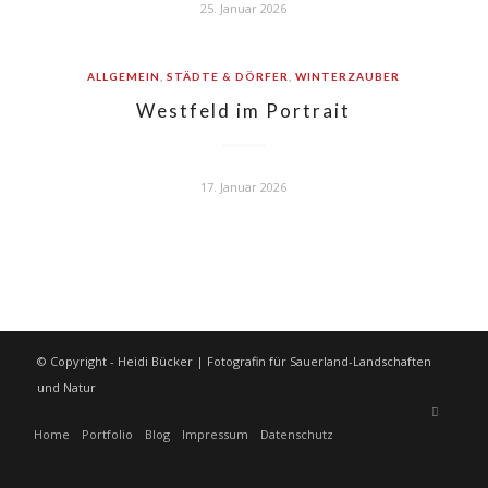
25. Januar 2026
ALLGEMEIN
,
STÄDTE & DÖRFER
,
WINTERZAUBER
Westfeld im Portrait
17. Januar 2026
© Copyright - Heidi Bücker | Fotografin für Sauerland-Landschaften
und Natur
Home
Portfolio
Blog
Impressum
Datenschutz