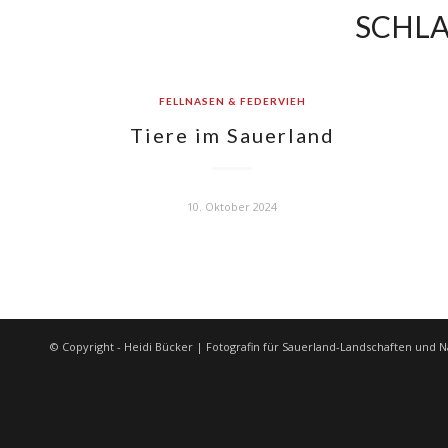
SCHL
FELLNASEN & FEDERVIEH
Tiere im Sauerland
10. Oktober 2024
© Copyright - Heidi Bücker | Fotografin für Sauerland-Landschaften und N