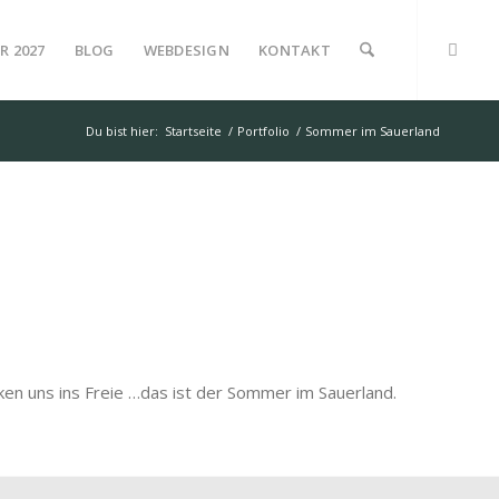
R 2027
BLOG
WEBDESIGN
KONTAKT
Du bist hier:
Startseite
/
Portfolio
/
Sommer im Sauerland
en uns ins Freie …das ist der Sommer im Sauerland.