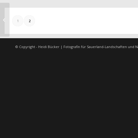
Winter im Sauerland
1
2
© Copyright - Heidi Bücker | Fotografin für Sauerland-Landschaften und N